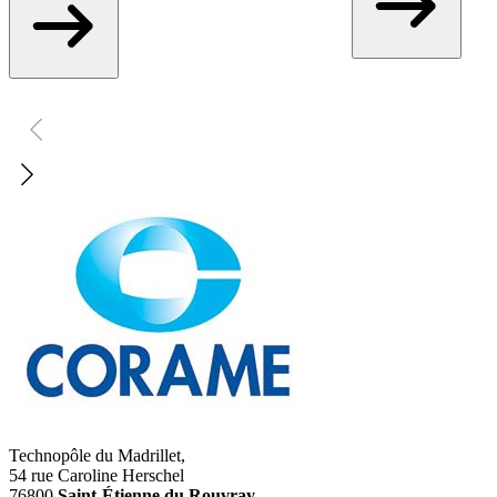
Technopôle du Madrillet,
54 rue Caroline Herschel
76800
Saint-Étienne du Rouvray