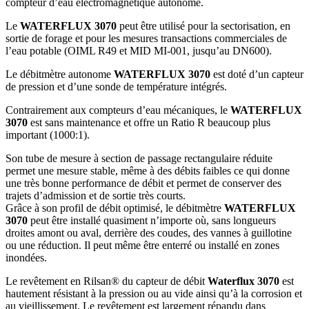
compteur d’eau électromagnétique autonome.
Le
WATERFLUX 3070
peut être utilisé pour la sectorisation, en
sortie de forage et pour les mesures transactions commerciales de
l’eau potable (OIML R49 et MID MI-001, jusqu’au DN600).
Le débitmètre autonome
WATERFLUX 3070
est doté d’un capteur
de pression et d’une sonde de température intégrés.
Contrairement aux compteurs d’eau mécaniques, le
WATERFLUX
3070
est sans maintenance et offre un Ratio R beaucoup plus
important (1000:1).
Son tube de mesure à section de passage rectangulaire réduite
permet une mesure stable, même à des débits faibles ce qui donne
une très bonne performance de débit et permet de conserver des
trajets d’admission et de sortie très courts.
Grâce à son profil de débit optimisé, le débitmètre
WATERFLUX
3070
peut être installé quasiment n’importe où, sans longueurs
droites amont ou aval, derrière des coudes, des vannes à guillotine
ou une réduction. Il peut même être enterré ou installé en zones
inondées.
Le revêtement en Rilsan® du capteur de débit
Waterflux 3070
est
hautement résistant à la pression ou au vide ainsi qu’à la corrosion et
au vieillissement. Le revêtement est largement répandu dans