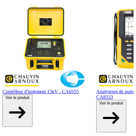
Contrôleur d'isolement 15kV - CA6555
Analyseurs de puiss
CA8333
Voir
le produit
Voir
le produit