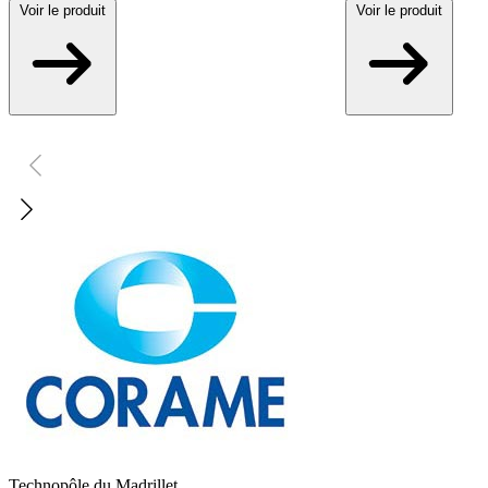
Voir
le produit
Voir
le produit
Technopôle du Madrillet,