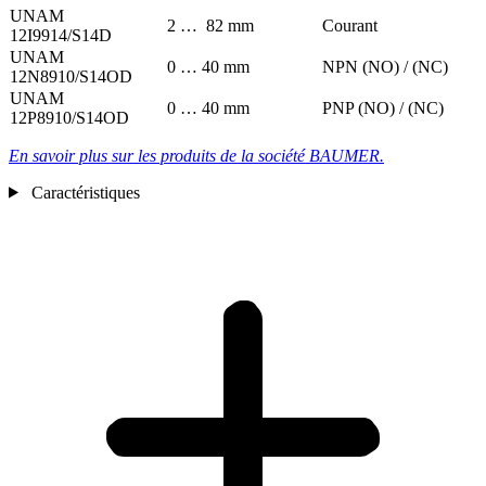
UNAM
2 … 82 mm
Courant
12I9914/S14D
UNAM
0 … 40 mm
NPN (NO) / (NC)
12N8910/S14OD
UNAM
0 … 40 mm
PNP (NO) / (NC)
12P8910/S14OD
En savoir plus sur les produits de la société BAUMER.
Caractéristiques