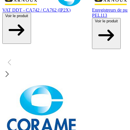
VAT DDT - CA742 / CA762 (IP2X)
Enregistreurs de puis
PEL113
Voir
le produit
Voir
le produit