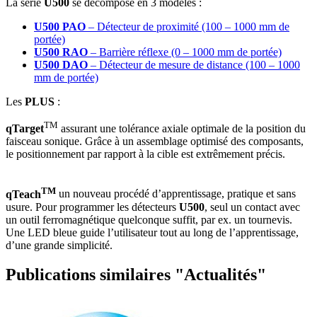
La série
U500
se décompose en 3 modèles :
U500
PAO
– Détecteur de proximité (100 – 1000 mm de
portée)
U500 RAO
– Barrière réflexe (0 – 1000 mm de portée)
U500 DAO
– Détecteur de mesure de distance (100 – 1000
mm de portée)
Les
PLUS
:
TM
qTarget
assurant une tolérance axiale optimale de la position du
faisceau sonique. Grâce à un assemblage optimisé des composants,
le positionnement par rapport à la cible est extrêmement précis.
TM
qTeach
un nouveau procédé d’apprentissage, pratique et sans
usure. Pour programmer les détecteurs
U500
, seul un contact avec
un outil ferromagnétique quelconque suffit, par ex. un tournevis.
Une LED bleue guide l’utilisateur tout au long de l’apprentissage,
d’une grande simplicité.
Publications similaires "Actualités"