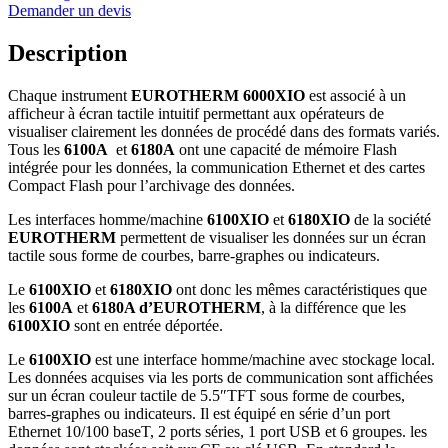
Demander un devis
Description
Chaque instrument
EUROTHERM 6000XIO
est associé à un
afficheur à écran tactile intuitif permettant aux opérateurs de
visualiser clairement les données de procédé dans des formats variés.
Tous les
6100A
et
6180A
ont une capacité de mémoire Flash
intégrée pour les données, la communication Ethernet et des cartes
Compact Flash pour l’archivage des données.
Les interfaces homme/machine
6100XIO
et
6180XIO
de la société
EUROTHERM
permettent de visualiser les données sur un écran
tactile sous forme de courbes, barre-graphes ou indicateurs.
Le
6100XIO
et
6180XIO
ont donc les mêmes caractéristiques que
les
6100A
et
6180A d’EUROTHERM
, à la différence que les
6100XIO
sont en entrée déportée.
Le
6100XIO
est une interface homme/machine avec stockage local.
Les données acquises via les ports de communication sont affichées
sur un écran couleur tactile de 5.5″TFT sous forme de courbes,
barres-graphes ou indicateurs. Il est équipé en série d’un port
Ethernet 10/100 baseT, 2 ports séries, 1 port USB et 6 groupes. les