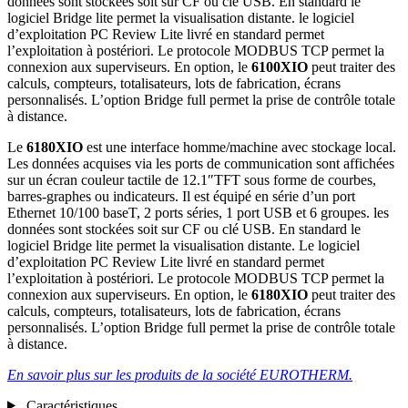
données sont stockées soit sur CF ou clé USB. En standard le
logiciel Bridge lite permet la visualisation distante. le logiciel
d’exploitation PC Review Lite livré en standard permet
l’exploitation à postériori. Le protocole MODBUS TCP permet la
connexion aux superviseurs. En option, le
6100XIO
peut traiter des
calculs, compteurs, totalisateurs, lots de fabrication, écrans
personnalisés. L’option Bridge full permet la prise de contrôle totale
à distance.
Le
6180XIO
est une interface homme/machine avec stockage local.
Les données acquises via les ports de communication sont affichées
sur un écran couleur tactile de 12.1″TFT sous forme de courbes,
barres-graphes ou indicateurs. Il est équipé en série d’un port
Ethernet 10/100 baseT, 2 ports séries, 1 port USB et 6 groupes. les
données sont stockées soit sur CF ou clé USB. En standard le
logiciel Bridge lite permet la visualisation distante. Le logiciel
d’exploitation PC Review Lite livré en standard permet
l’exploitation à postériori. Le protocole MODBUS TCP permet la
connexion aux superviseurs. En option, le
6180XIO
peut traiter des
calculs, compteurs, totalisateurs, lots de fabrication, écrans
personnalisés. L’option Bridge full permet la prise de contrôle totale
à distance.
En savoir plus sur les produits de la société EUROTHERM.
Caractéristiques