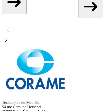
Technopôle du Madrillet,
54 rue Caroline Herschel