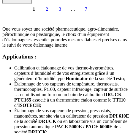
1
2
3
…
7
Que vous soyez une société pharmaceutique, agro-alimentaire,
pétrochimique ou plasturgique, le choix d’un équipement
d’étalonnage est essentiel pour des mesures fiables et précises dans
le suivi de votre étalonnage interne.
Applications :
Calibration et étalonnage de vos thermo-hygromètres,
capteurs d’humidité et de vos enregistreurs grâce à un
générateur d’humidité type
Huminator
de la société
Testo
;
Étalonnage de vos capteurs de température, thermostats,
thermocouples, Pt100, capteur infrarouge, capteur de surface
… en utilisant un four ou un bain de calibration
DRUCK
PTC165
associé à un thermomètre étalon comme le
TTI10
d’
ISOTECH;
Étalonnage de vos capteurs de pression, pressostats,
manomètres, sur site via un calibrateur de pression
DPI 610E
de la société
DRUCK
ou en laboratoire via un contrôleur de
pression automatique
PACE 5000E / PACE 6000E
de la
société
DRUCK
;