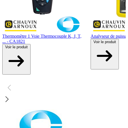
Thermomètre 1 Voie Thermocouple K, J, T,
Analyseur de puiss
... - CA1821
Voir
le produit
Voir
le produit