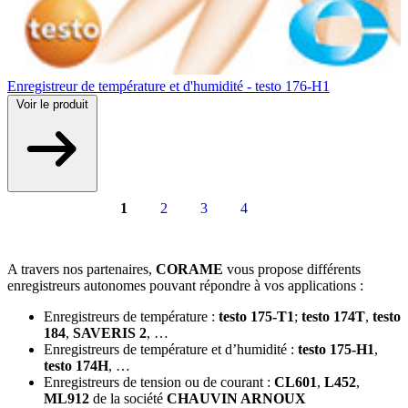
Enregistreur de température et d'humidité - testo 176-H1
Voir
le produit
1
2
3
4
A travers nos partenaires,
CORAME
vous propose différents
enregistreurs autonomes pouvant répondre à vos applications :
Enregistreurs de température :
testo 175-T1
;
testo 174T
,
testo
184
,
SAVERIS 2
, …
Enregistreurs de température et d’humidité :
testo 175-H1
,
testo 174H
, …
Enregistreurs de tension ou de courant :
CL601
,
L452
,
ML912
de la société
CHAUVIN ARNOUX