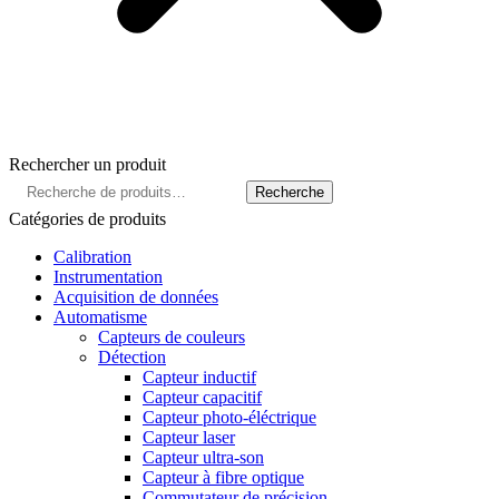
Rechercher un produit
Recherche
Recherche
pour :
Catégories de produits
Calibration
Instrumentation
Acquisition de données
Automatisme
Capteurs de couleurs
Détection
Capteur inductif
Capteur capacitif
Capteur photo-éléctrique
Capteur laser
Capteur ultra-son
Capteur à fibre optique
Commutateur de précision