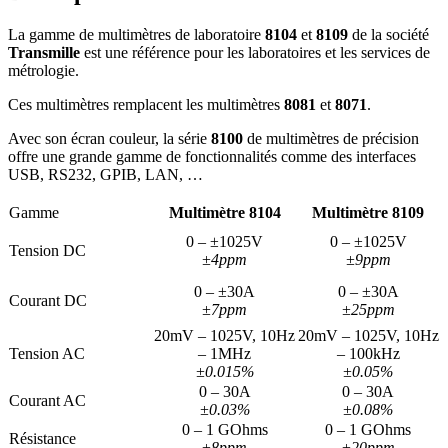
La gamme de multimètres de laboratoire
8104
et
8109
de la société
Transmille
est une référence pour les laboratoires et les services de
métrologie.
Ces multimètres remplacent les multimètres
8081
et
8071
.
Avec son écran couleur, la série
8100
de multimètres de précision
offre une grande gamme de fonctionnalités comme des interfaces
USB, RS232, GPIB, LAN, …
Gamme
Multimètre 8104
Multimètre 8109
0 – ±1025V
0 – ±1025V
Tension DC
±4ppm
±9ppm
0 – ±30A
0 – ±30A
Courant DC
±7ppm
±25ppm
20mV – 1025V, 10Hz
20mV – 1025V, 10Hz
Tension AC
– 1MHz
– 100kHz
±0.015%
±0.05%
0 – 30A
0 – 30A
Courant AC
±0.03%
±0.08%
0 – 1 GOhms
0 – 1 GOhms
Résistance
±8ppm
±20ppm