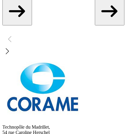
Technopôle du Madrillet,
54 rue Caroline Herschel