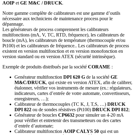
AOIP
et
GE M&C / DRUCK
.
Notre gamme complète de calibrateurs est une gamme d’outils
nécessaire aux techniciens de maintenance process pour le
dépannage.
Les générateurs de process comprennent les calibrateurs
multifonctions (mA, V, TC, RTD, fréquence), les calibrateurs de
boucle (mA), les calibrateurs de température (thermocouple et/ou
Pt100) et les calibrateurs de fréquence.. Les calibrateurs de process
existent en version multifonction et en version monofonction en
version standard ou en version ATEX (sécurité intrinsèque).
Exemple de produits distribués par la société
CORAME
:
Genérateur multifonction
DPI 620 G
de la société
GE
M&C/DRUCK
, qui existe en version ATEX, afin de calibrer,
étalonner, vérifier vos instruments de mesure (ex.: régulateurs,
indicateurs, cartes d’entrée de votre automate, convertisseurs,
enregistreurs, …);
Calibrateur de thermocouples (TC K, J, T,S, …)
DRUCK
DPI 822
ou de sondes résistives (Pt100)
DRUCK
DPI 812
;
Générateur de boucles
CP6632
pour simuler un 4-20 mA
pour vérifier et entretenir des transmetteurs ou des cartes
d’entrée d’automate;
Calibrateur multifonction
AOIP CALYS 50
qui est un