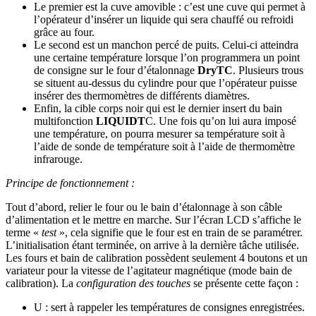
Le premier est la cuve amovible : c’est une cuve qui permet à
l’opérateur d’insérer un liquide qui sera chauffé ou refroidi
grâce au four.
Le second est un manchon percé de puits. Celui-ci atteindra
une certaine température lorsque l’on programmera un point
de consigne sur le four d’étalonnage
DryTC
. Plusieurs trous
se situent au-dessus du cylindre pour que l’opérateur puisse
insérer des thermomètres de différents diamètres.
Enfin, la cible corps noir qui est le dernier insert du bain
multifonction
LIQUIDT
C. Une fois qu’on lui aura imposé
une température, on pourra mesurer sa température soit à
l’aide de sonde de température soit à l’aide de thermomètre
infrarouge.
Principe de fonctionnement :
Tout d’abord, relier le four ou le bain d’étalonnage à son câble
d’alimentation et le mettre en marche. Sur l’écran LCD s’affiche le
terme «
test
», cela signifie que le four est en train de se paramétrer.
L’initialisation étant terminée, on arrive à la dernière tâche utilisée.
Les fours et bain de calibration possèdent seulement 4 boutons et un
variateur pour la vitesse de l’agitateur magnétique (mode bain de
calibration). La
configuration des touches
se présente cette façon :
U : sert à rappeler les températures de consignes enregistrées.