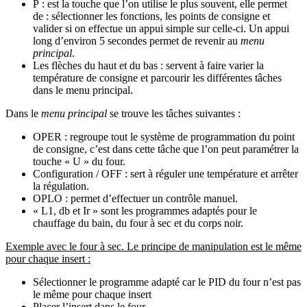
P : est la touche que l’on utilise le plus souvent, elle permet
de : sélectionner les fonctions, les points de consigne et
valider si on effectue un appui simple sur celle-ci. Un appui
long d’environ 5 secondes permet de revenir au
menu
principal
.
Les flèches du haut et du bas : servent à faire varier la
température de consigne et parcourir les différentes tâches
dans le menu principal.
Dans le
menu principal
se trouve les tâches suivantes :
OPER : regroupe tout le système de programmation du point
de consigne, c’est dans cette tâche que l’on peut paramétrer la
touche « U » du four.
Configuration / OFF : sert à réguler une température et arrêter
la régulation.
OPLO : permet d’effectuer un contrôle manuel.
« L1, db et Ir » sont les programmes adaptés pour le
chauffage du bain, du four à sec et du corps noir.
Exemple avec le four à sec. Le principe de manipulation est le même
pour chaque insert :
Sélectionner le programme adapté car le PID du four n’est pas
le même pour chaque insert
Placer l’insert dans le four.